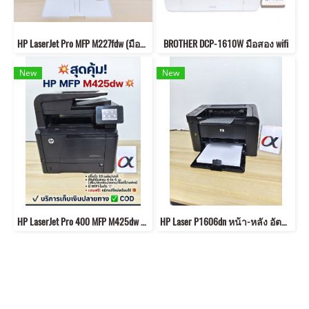
HP LaserJet Pro MFP M227fdw (มือสอง)(พิมพ์/ถ่ายเอกสาร/สแกน/แฟกซ์/ไวไฟ)
BROTHER DCP-1610W มือสอง wifi
New
New
HP LaserJet Pro 400 MFP M425dw พร้อมหมึกใหม่ รุ่นนี้รองรับ WiFi
HP Laser P1606dn หน้า-หลัง อัตโนมัติ networkได้ +มีหมึก พร้อมใช้งาน