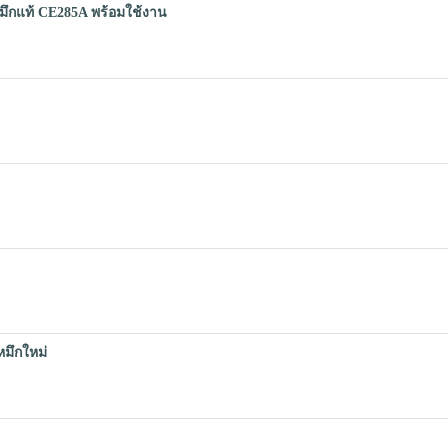
มึกแท้ CE285A พร้อมใช้งาน
มึกใหม่