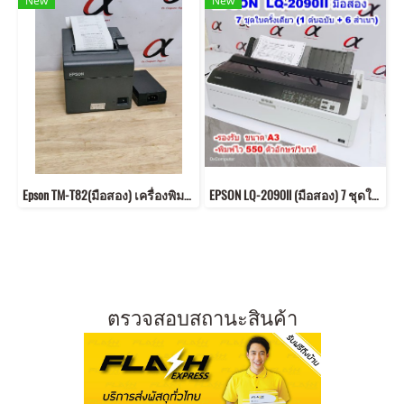
New
New
Epson TM-T82(มือสอง) เครื่องพิมพ์ใบเสร็จระบบความร้อน +แถมกระดาษ1ม้วน ฟรี
EPSON LQ-2090II (มือสอง) 7 ชุดในครั้งเดียว (1 ต้นฉบับ + 6 สำเนา)
ตรวจสอบสถานะสินค้า