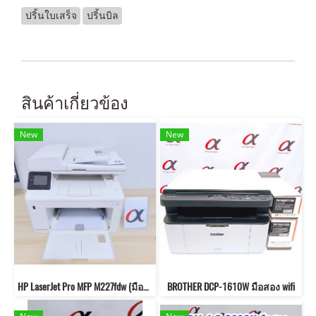
ปริ้นใบเสร็จ
ปริ้นบิล
สินค้าเกี่ยวข้อง
New
New
HP LaserJet Pro MFP M227fdw (มือสอง)(พิมพ์/ถ่ายเอกสาร/สแกน/แฟกซ์/ไวไฟ)
BROTHER DCP-1610W มือสอง wifi