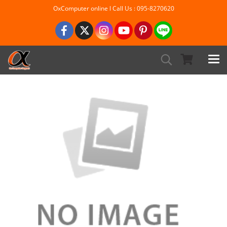
OxComputer online l Call Us : 095-8270620